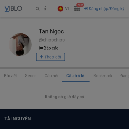
new
VI
Đăng nhập/Đăng ký
Tan Ngoc
@chipschips
Báo cáo
Theo dõi
Bài viết
Series
Câu hỏi
Câu trả lời
Bookmark
Đang
Không có gì ở đây cả
TÀI NGUYÊN