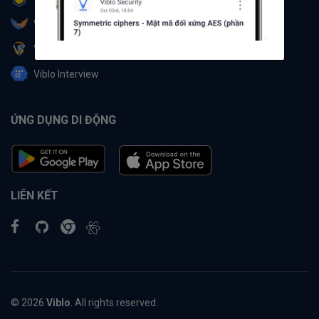
Viblo Partner
Viblo Battle
Viblo Interview
ỨNG DỤNG DI ĐỘNG
LIÊN KẾT
© 2026
Viblo
. All rights reserved.