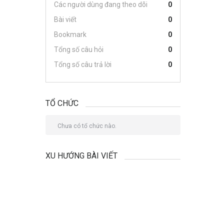
Các người dùng đang theo dõi
0
Bài viết
0
Bookmark
0
Tổng số câu hỏi
0
Tổng số câu trả lời
0
TỔ CHỨC
Chưa có tổ chức nào.
XU HƯỚNG BÀI VIẾT