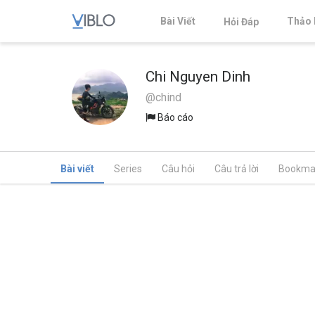
Bài Viết
Thảo 
Hỏi Đáp
Chi Nguyen Dinh
@chind
Báo cáo
Bài viết
Series
Câu hỏi
Câu trả lời
Bookma