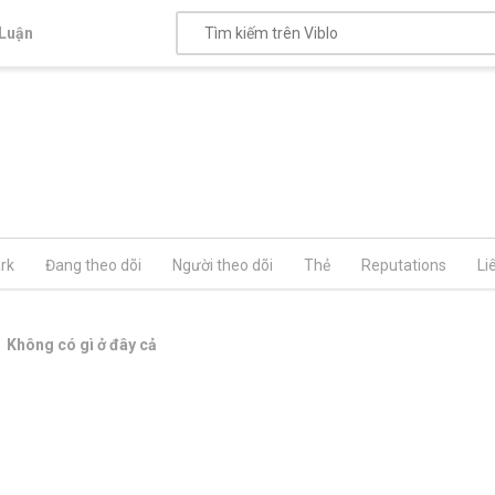
Luận
rk
Đang theo dõi
Người theo dõi
Thẻ
Reputations
Li
Không có gì ở đây cả