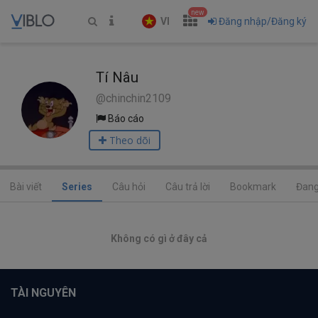
new
VI
Đăng nhập/Đăng ký
Tí Nâu
@chinchin2109
Báo cáo
Theo dõi
Bài viết
Series
Câu hỏi
Câu trả lời
Bookmark
Đang
Không có gì ở đây cả
TÀI NGUYÊN