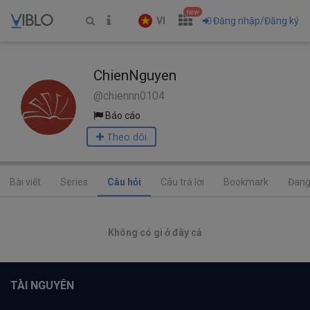
new
VI
Đăng nhập/Đăng ký
ChienNguyen
@chiennn0104
Báo cáo
Theo dõi
Bài viết
Series
Câu hỏi
Câu trả lời
Bookmark
Đang
Không có gì ở đây cả
TÀI NGUYÊN