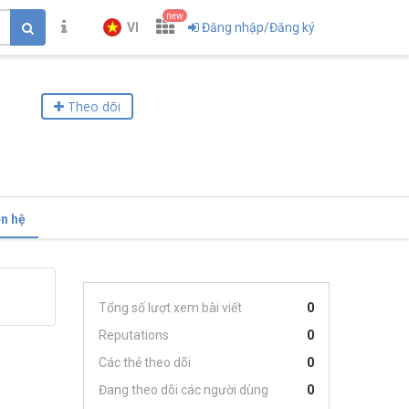
new
VI
Đăng nhập/Đăng ký
Theo dõi
ên hệ
Tổng số lượt xem bài viết
0
Reputations
0
Các thẻ theo dõi
0
Đang theo dõi các người dùng
0