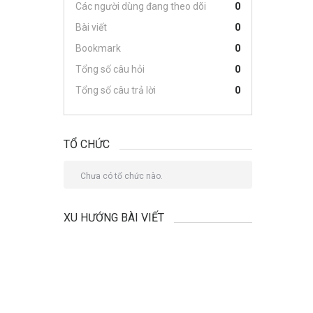
Các người dùng đang theo dõi
0
Bài viết
0
Bookmark
0
Tổng số câu hỏi
0
Tổng số câu trả lời
0
TỔ CHỨC
Chưa có tổ chức nào.
XU HƯỚNG BÀI VIẾT