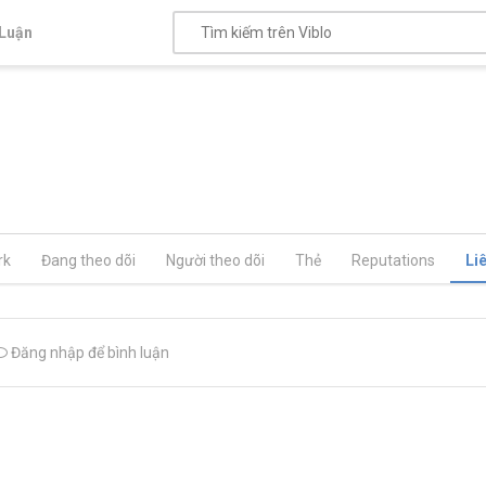
Luận
rk
Đang theo dõi
Người theo dõi
Thẻ
Reputations
Li
Đăng nhập để bình luận