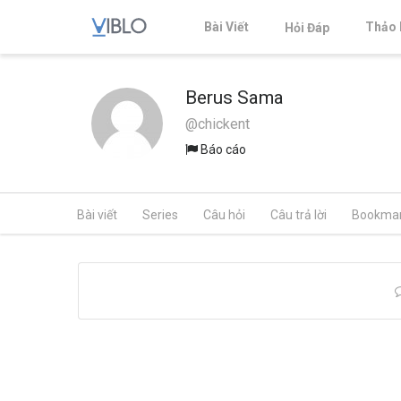
Bài Viết
Thảo 
Hỏi Đáp
Berus Sama
@chickent
Báo cáo
Bài viết
Series
Câu hỏi
Câu trả lời
Bookma