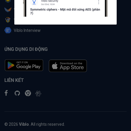
Viblo Partner
Viblo Battle
Viblo Interview
ỨNG DỤNG DI ĐỘNG
LIÊN KẾT
© 2026
Viblo
. All rights reserved.