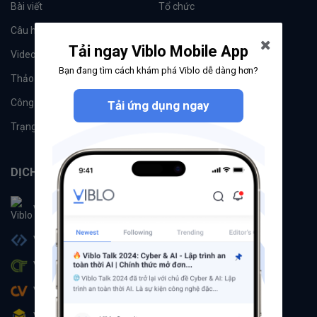
Bài viết
Tổ chức
Câu hỏi
Tags
Tải ngay Viblo Mobile App
Videos
Tác giả
Bạn đang tìm cách khám phá Viblo dễ dàng hơn?
Thảo luận
Đề xuất hệ thống
Công cụ
Machine Learning
Tải ứng dụng ngay
Trạng thái hệ thống
DỊCH VỤ
Viblo
Viblo Code
Viblo CTF
Viblo CV
Viblo Learning