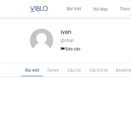
Bài Viết
Thảo 
Hỏi Đáp
ivan
@chan
Báo cáo
Bài viết
Series
Câu hỏi
Câu trả lời
Bookma