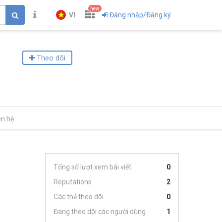
new
VI
Đăng nhập/Đăng ký
Theo dõi
ên hệ
Tổng số lượt xem bài viết
0
Reputations
2
Các thẻ theo dõi
0
Đang theo dõi các người dùng
1