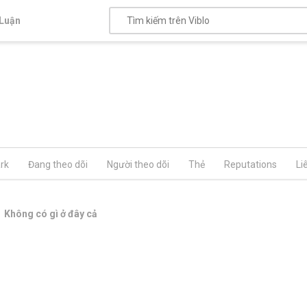
Luận
rk
Đang theo dõi
Người theo dõi
Thẻ
Reputations
Li
Không có gì ở đây cả