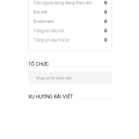
Các người dùng đang theo dõi
0
Bài viết
0
Bookmark
0
Tổng số câu hỏi
0
Tổng số câu trả lời
0
TỔ CHỨC
Chưa có tổ chức nào.
XU HƯỚNG BÀI VIẾT