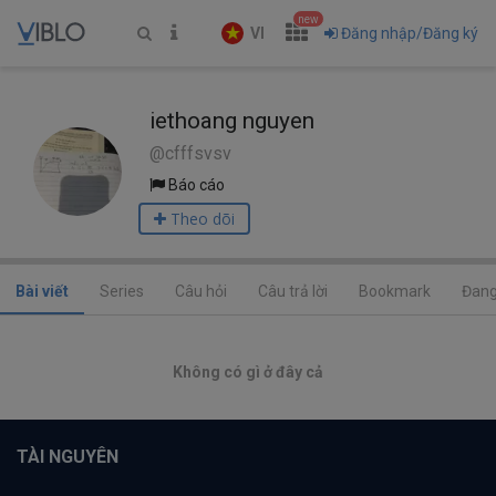
new
VI
Đăng nhập/Đăng ký
iethoang nguyen
@cfffsvsv
Báo cáo
Theo dõi
Bài viết
Series
Câu hỏi
Câu trả lời
Bookmark
Đang
Không có gì ở đây cả
TÀI NGUYÊN