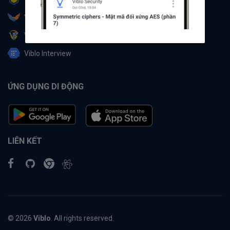
Viblo Partner
Viblo Battle
Viblo Interview
ỨNG DỤNG DI ĐỘNG
LIÊN KẾT
© 2026
Viblo
. All rights reserved.