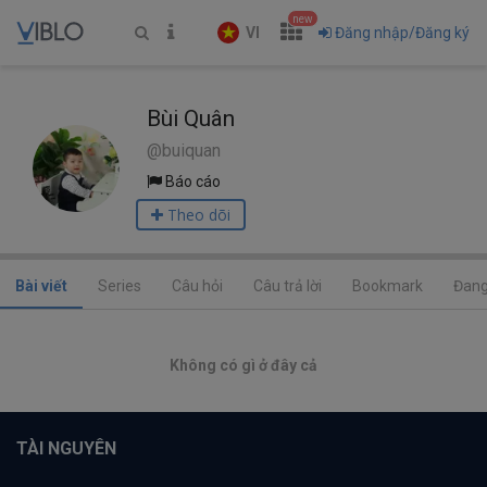
new
VI
Đăng nhập/Đăng ký
Bùi Quân
@buiquan
Báo cáo
Theo dõi
Bài viết
Series
Câu hỏi
Câu trả lời
Bookmark
Đang
Không có gì ở đây cả
TÀI NGUYÊN