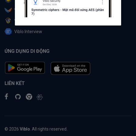
Viblo Partner
Viblo Battle
Viblo Interview
ỨNG DỤNG DI ĐỘNG
LIÊN KẾT
© 2026
Viblo
. All rights reserved.