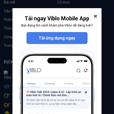
Bài viết
Tổ chức
Câu hỏi
Tags
Tải ngay Viblo Mobile App
Videos
Tác giả
Bạn đang tìm cách khám phá Viblo dễ dàng hơn?
Thảo luận
Đề xuất hệ thống
Công cụ
Machine Learning
Tải ứng dụng ngay
Trạng thái hệ thống
DỊCH VỤ
Viblo
Viblo Code
Viblo CTF
Viblo CV
Viblo Learning