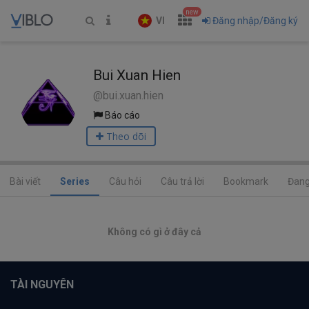
new
VI
Đăng nhập/Đăng ký
Bui Xuan Hien
@bui.xuan.hien
Báo cáo
Theo dõi
Bài viết
Series
Câu hỏi
Câu trả lời
Bookmark
Đang
Không có gì ở đây cả
TÀI NGUYÊN