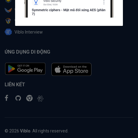
Viblo Partner
Viblo Battle
Viblo Interview
ỨNG DỤNG DI ĐỘNG
LIÊN KẾT
© 2026
Viblo
. All rights reserved.