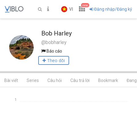
new
VI
Đăng nhập/Đăng ký
Bob Harley
@bobharley
Báo cáo
Theo dõi
Bài viết
Series
Câu hỏi
Câu trả lời
Bookmark
Đang 
1