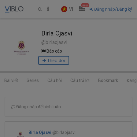
new
VI
Đăng nhập/Đăng ký
Birla Ojasvi
@birlaojasvi
Báo cáo
Theo dõi
Bài viết
Series
Câu hỏi
Câu trả lời
Bookmark
Đang 
Đăng nhập để bình luận
Birla Ojasvi
@birlaojasvi