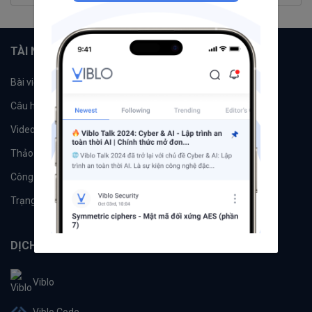
TÀI NGUYÊN
Bài viết
Tổ chức
Câu hỏi
Tags
Videos
Tác giả
Thảo luận
Đề xuất hệ thống
Công cụ
Machine Learning
Trạng thái hệ thống
DỊCH VỤ
Viblo
Viblo Code