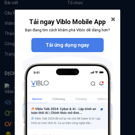
Bài viết
Tổ chức
Câu hỏi
Tags
Tải ngay Viblo Mobile App
Videos
Tác giả
Bạn đang tìm cách khám phá Viblo dễ dàng hơn?
Thảo luận
Đề xuất hệ thống
Công cụ
Machine Learning
Tải ứng dụng ngay
Trạng thái hệ thống
DỊCH VỤ
Viblo
Viblo Code
Viblo CTF
Viblo CV
Viblo Learning