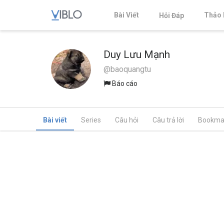
Bài Viết
Thảo 
Hỏi Đáp
Duy Lưu Mạnh
@baoquangtu
Báo cáo
Bài viết
Series
Câu hỏi
Câu trả lời
Bookma