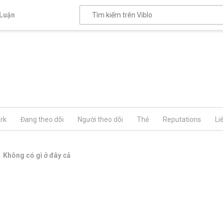
Luận
rk
Đang theo dõi
Người theo dõi
Thẻ
Reputations
Li
Không có gì ở đây cả