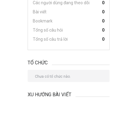
Các người dùng đang theo dõi
0
Bài viết
0
Bookmark
0
Tổng số câu hỏi
0
Tổng số câu trả lời
0
TỔ CHỨC
Chưa có tổ chức nào.
XU HƯỚNG BÀI VIẾT