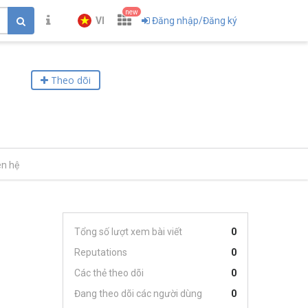
new
VI
Đăng nhập/Đăng ký
Theo dõi
ên hệ
Tổng số lượt xem bài viết
0
Reputations
0
Các thẻ theo dõi
0
Đang theo dõi các người dùng
0