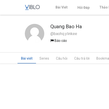
Bài Viết
Thảo 
Hỏi Đáp
Quang Bao Ha
@baohq.ylinkee
Báo cáo
Bài viết
Series
Câu hỏi
Câu trả lời
Bookma