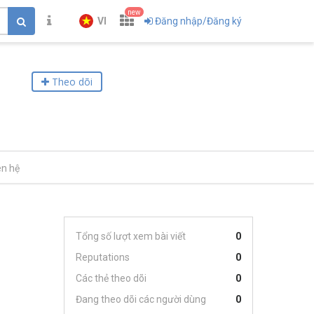
new
VI
Đăng nhập/Đăng ký
Theo dõi
ên hệ
Tổng số lượt xem bài viết
0
Reputations
0
Các thẻ theo dõi
0
Đang theo dõi các người dùng
0