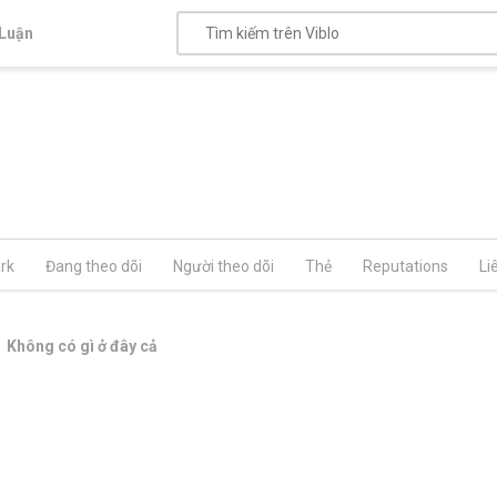
Luận
rk
Đang theo dõi
Người theo dõi
Thẻ
Reputations
Li
Không có gì ở đây cả