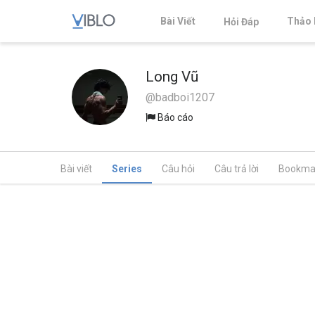
Bài Viết
Thảo 
Hỏi Đáp
Long Vũ
@badboi1207
Báo cáo
Bài viết
Series
Câu hỏi
Câu trả lời
Bookma