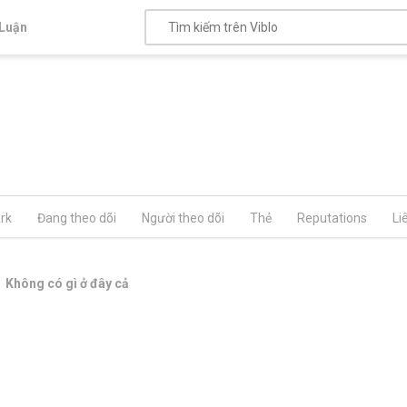
Luận
rk
Đang theo dõi
Người theo dõi
Thẻ
Reputations
Li
Không có gì ở đây cả