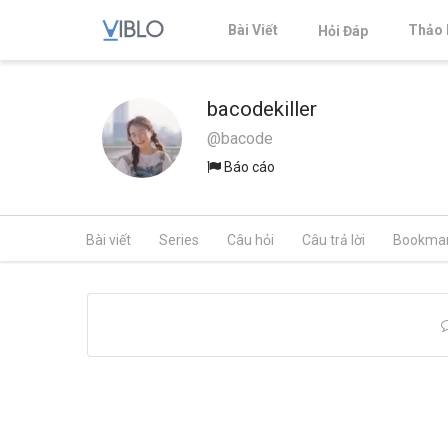
Bài Viết
Thảo 
Hỏi Đáp
bacodekiller
@bacode
Báo cáo
Bài viết
Series
Câu hỏi
Câu trả lời
Bookma