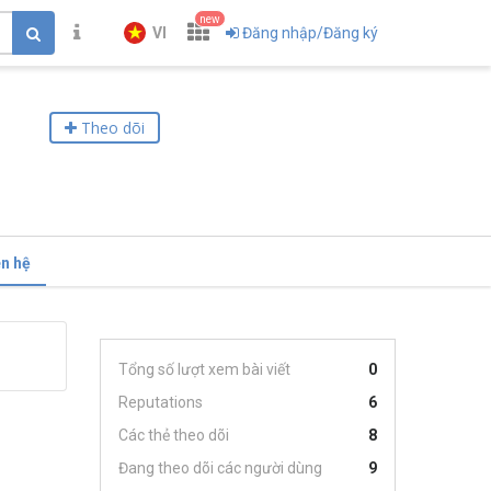
new
VI
Đăng nhập/Đăng ký
Theo dõi
ên hệ
Tổng số lượt xem bài viết
0
Reputations
6
Các thẻ theo dõi
8
Đang theo dõi các người dùng
9