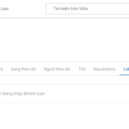
Luận
rk
Đang theo dõi
Người theo dõi
Thẻ
Reputations
Li
Đăng nhập để bình luận