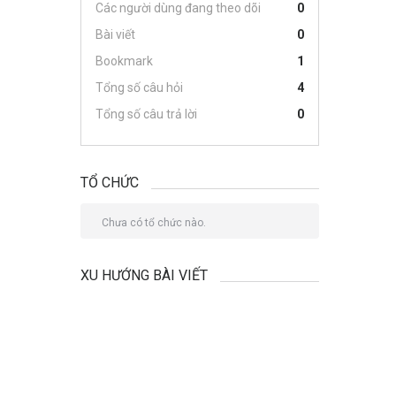
Các người dùng đang theo dõi
0
Bài viết
0
Bookmark
1
Tổng số câu hỏi
4
Tổng số câu trả lời
0
TỔ CHỨC
Chưa có tổ chức nào.
XU HƯỚNG BÀI VIẾT