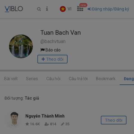
new
VI
Đăng nhập/Đăng ký
Tuan Bach Van
@bachvtuan
Báo cáo
Theo dõi
Bài viết
Series
Câu hỏi
Câu trả lời
Bookmark
Đang
Đối tượng:
Tác giả
Nguyễn Thành Minh
Theo dõi
16.6K
814
35