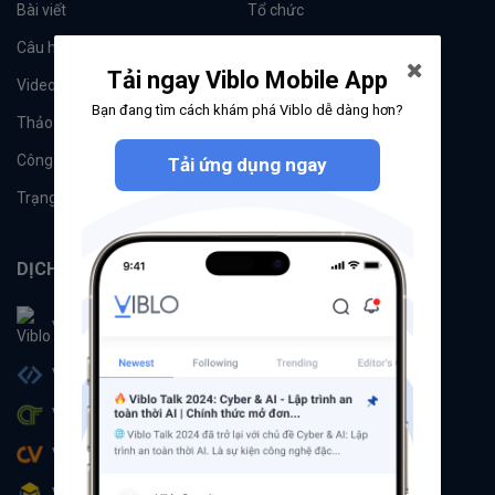
Bài viết
Tổ chức
Câu hỏi
Tags
Tải ngay Viblo Mobile App
Videos
Tác giả
Bạn đang tìm cách khám phá Viblo dễ dàng hơn?
Thảo luận
Đề xuất hệ thống
Công cụ
Machine Learning
Tải ứng dụng ngay
Trạng thái hệ thống
DỊCH VỤ
Viblo
Viblo Code
Viblo CTF
Viblo CV
Viblo Learning