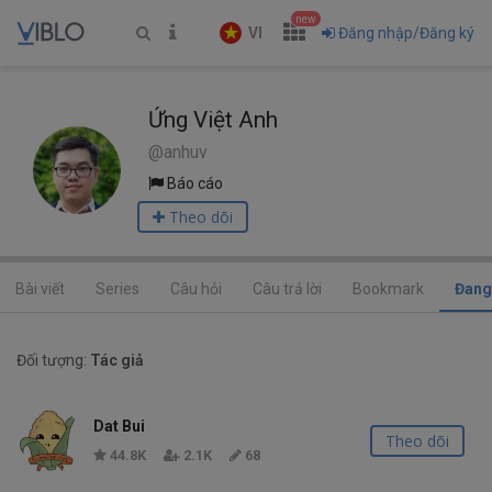
new
VI
Đăng nhập/Đăng ký
Ứng Việt Anh
@anhuv
Báo cáo
Theo dõi
Bài viết
Series
Câu hỏi
Câu trả lời
Bookmark
Đang
Đối tượng:
Tác giả
Dat Bui
Theo dõi
44.8K
2.1K
68