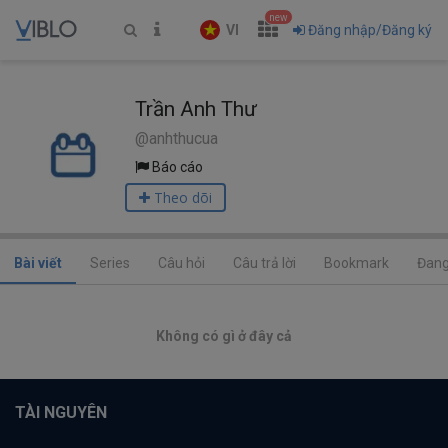
new
VI
Đăng nhập/Đăng ký
Trần Anh Thư
@anhthucua
Báo cáo
Theo dõi
Bài viết
Series
Câu hỏi
Câu trả lời
Bookmark
Đang
Không có gì ở đây cả
TÀI NGUYÊN