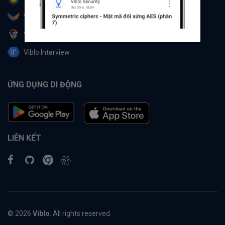
Viblo Partner
Viblo Battle
Viblo Interview
ỨNG DỤNG DI ĐỘNG
LIÊN KẾT
© 2026
Viblo
. All rights reserved.