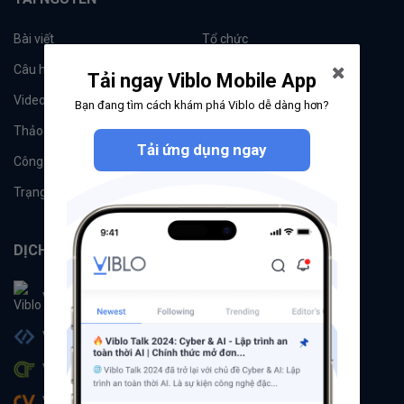
Bài viết
Tổ chức
Câu hỏi
Tags
Tải ngay Viblo Mobile App
Videos
Tác giả
Bạn đang tìm cách khám phá Viblo dễ dàng hơn?
Thảo luận
Đề xuất hệ thống
Tải ứng dụng ngay
Công cụ
Machine Learning
Trạng thái hệ thống
DỊCH VỤ
Viblo
Viblo Code
Viblo CTF
Viblo CV