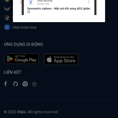
Viblo Partner
Viblo Battle
Viblo Interview
ỨNG DỤNG DI ĐỘNG
LIÊN KẾT
© 2026
Viblo
. All rights reserved.