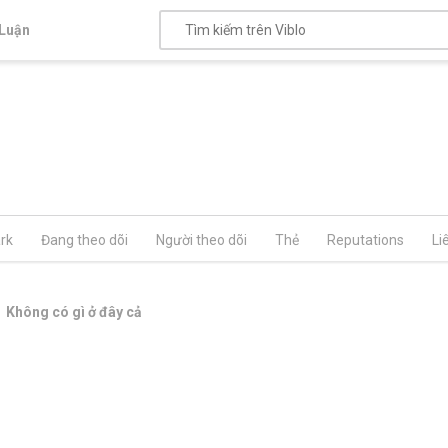
Luận
rk
Đang theo dõi
Người theo dõi
Thẻ
Reputations
Li
Không có gì ở đây cả