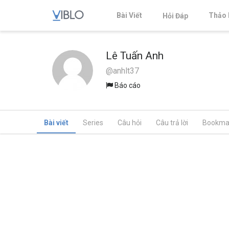
Bài Viết
Thảo 
Hỏi Đáp
Lê Tuấn Anh
@anhlt37
Báo cáo
Bài viết
Series
Câu hỏi
Câu trả lời
Bookma