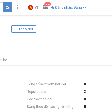
new
VI
Đăng nhập/Đăng ký
Theo dõi
ên hệ
Tổng số lượt xem bài viết
0
Reputations
2
Các thẻ theo dõi
0
Đang theo dõi các người dùng
0