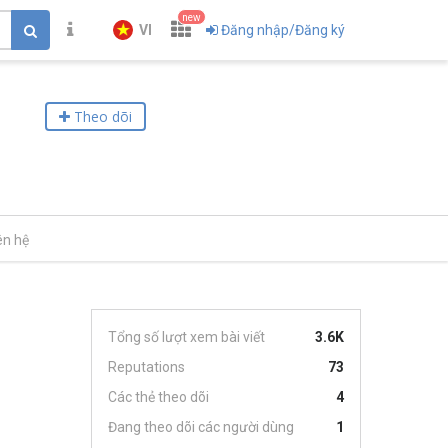
new
VI
Đăng nhập/Đăng ký
Theo dõi
ên hệ
Tổng số lượt xem bài viết
3.6K
Reputations
73
Các thẻ theo dõi
4
Đang theo dõi các người dùng
1