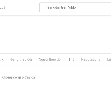
Luận
rk
Đang theo dõi
Người theo dõi
Thẻ
Reputations
Li
Không có gì ở đây cả