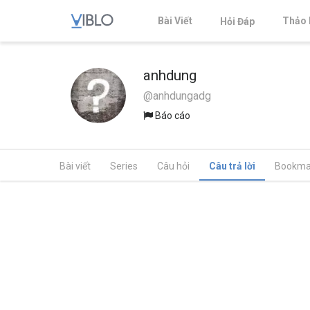
Bài Viết
Thảo 
Hỏi Đáp
anhdung
@anhdungadg
Báo cáo
Bài viết
Series
Câu hỏi
Câu trả lời
Bookma