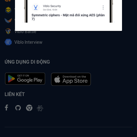
Viblo Learning
Viblo Partner
Viblo Battle
Viblo Interview
ỨNG DỤNG DI ĐỘNG
LIÊN KẾT