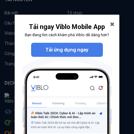
Bài viết
Tổ chức
Câu hỏi
Tags
Tải ngay Viblo Mobile App
Videos
Tác giả
Bạn đang tìm cách khám phá Viblo dễ dàng hơn?
Thảo luận
Đề xuất hệ thống
Tải ứng dụng ngay
Công cụ
Machine Learning
Trạng thái hệ thống
DỊCH VỤ
Viblo
Viblo Code
Viblo CTF
Viblo CV