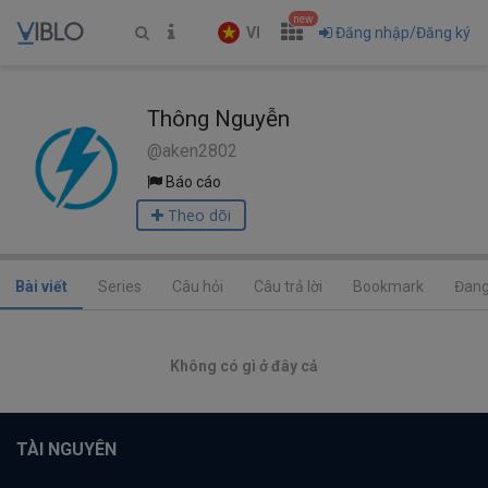
new
VI
Đăng nhập/Đăng ký
Thông Nguyễn
@aken2802
Báo cáo
Theo dõi
Bài viết
Series
Câu hỏi
Câu trả lời
Bookmark
Đang
Không có gì ở đây cả
TÀI NGUYÊN