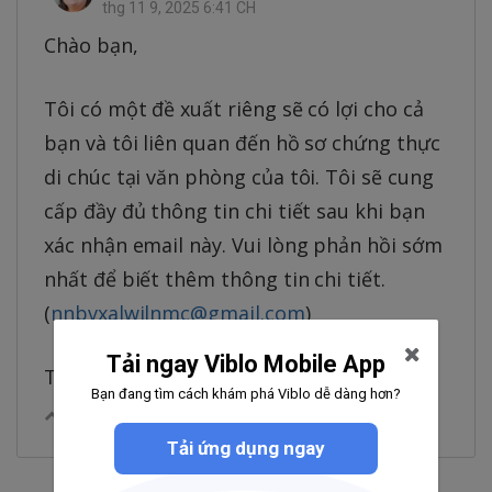
thg 11 9, 2025 6:41 CH
Chào bạn,
Tôi có một đề xuất riêng sẽ có lợi cho cả
bạn và tôi liên quan đến hồ sơ chứng thực
di chúc tại văn phòng của tôi. Tôi sẽ cung
cấp đầy đủ thông tin chi tiết sau khi bạn
xác nhận email này. Vui lòng phản hồi sớm
nhất để biết thêm thông tin chi tiết.
(
nnbvxalwilnmc@gmail.com
)
Tải ngay Viblo Mobile App
Trân trọng, Bà Mario Souza
Bạn đang tìm cách khám phá Viblo dễ dàng hơn?
0
|
Trả lời
Chia sẻ
Tải ứng dụng ngay