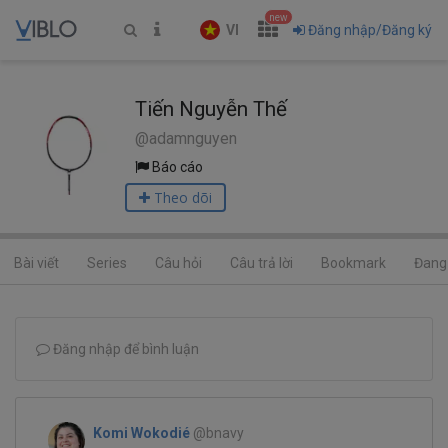
new
VI
Đăng nhập/Đăng ký
Tiến Nguyễn Thế
@adamnguyen
Báo cáo
Theo dõi
Bài viết
Series
Câu hỏi
Câu trả lời
Bookmark
Đang 
Đăng nhập để bình luận
Komi Wokodié
@bnavy