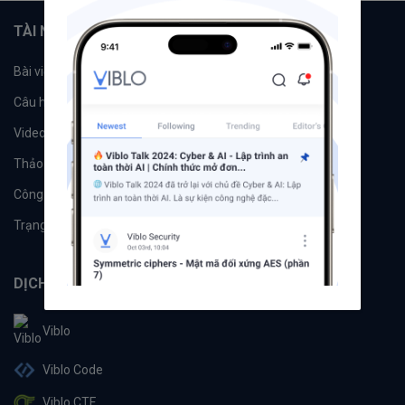
TÀI NGUYÊN
Bài viết
Tổ chức
Câu hỏi
Tags
Videos
Tác giả
Thảo luận
Đề xuất hệ thống
Công cụ
Machine Learning
Trạng thái hệ thống
DỊCH VỤ
Viblo
Viblo Code
Viblo CTF