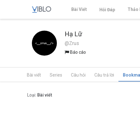
Bài Viết
Thảo 
Hỏi Đáp
Hạ Lữ
@Zrus
Báo cáo
Bài viết
Series
Câu hỏi
Câu trả lời
Bookma
Loại:
Bài viết