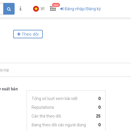
new
VI
Đăng nhập/Đăng ký
Theo dõi
ên hệ
 xuất bản
Tổng số lượt xem bài viết
0
Reputations
0
Các thẻ theo dõi
25
Đang theo dõi các người dùng
0