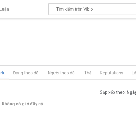
Luận
rk
Đang theo dõi
Người theo dõi
Thẻ
Reputations
Li
Sắp xếp theo:
Ngày
Không có gì ở đây cả