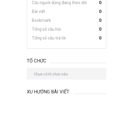
Các người dùng đang theo dõi
0
Bài viết
0
Bookmark
0
Tổng số câu hỏi
0
Tổng số câu trả lời
0
TỔ CHỨC
Chưa có tổ chức nào.
XU HƯỚNG BÀI VIẾT