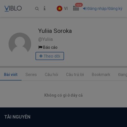
new
VI
Đăng nhập/Đăng ký
Yuliia Soroka
@Yuliia
Báo cáo
Theo dõi
Bài viết
Series
Câu hỏi
Câu trả lời
Bookmark
Đang
Không có gì ở đây cả
TÀI NGUYÊN