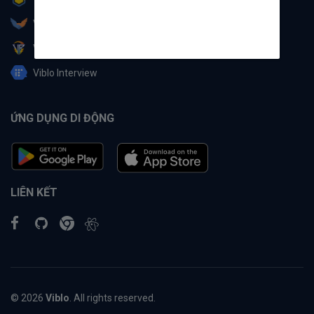
Viblo Partner
Viblo Battle
Viblo Interview
ỨNG DỤNG DI ĐỘNG
LIÊN KẾT
© 2026
Viblo
. All rights reserved.