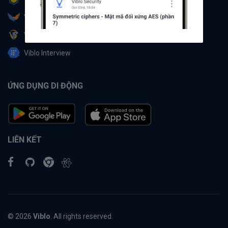
Viblo Partner
Viblo Battle
Viblo Interview
ỨNG DỤNG DI ĐỘNG
LIÊN KẾT
© 2026
Viblo
. All rights reserved.