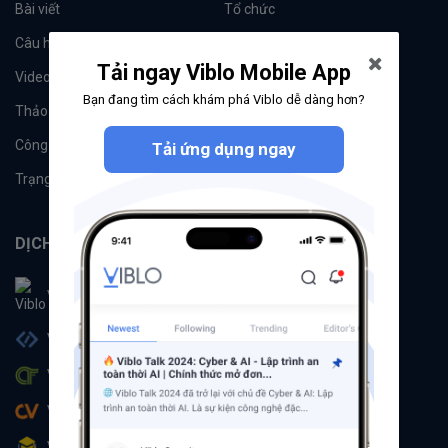
Bài viết
Tổ chức
Câu hỏi
Tags
Tải ngay Viblo Mobile App
Videos
Tác giả
Bạn đang tìm cách khám phá Viblo dễ dàng hơn?
Thảo luận
Đề xuất hệ thống
Công cụ
Machine Learning
Tải ứng dụng ngay
Trạng thái hệ thống
DỊCH VỤ
Viblo
Viblo Code
Viblo CTF
Viblo CV
Viblo Learning