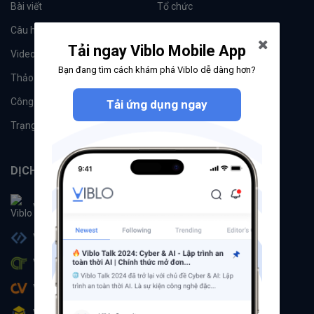
Bài viết
Tổ chức
Câu hỏi
Tags
Tải ngay Viblo Mobile App
Videos
Tác giả
Bạn đang tìm cách khám phá Viblo dễ dàng hơn?
Thảo luận
Đề xuất hệ thống
Công cụ
Machine Learning
Tải ứng dụng ngay
Trạng thái hệ thống
DỊCH VỤ
Viblo
Viblo Code
Viblo CTF
Viblo CV
Viblo Learning