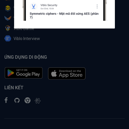
Viblo Learning
Viblo Partner
Viblo Battle
Viblo Interview
ỨNG DỤNG DI ĐỘNG
LIÊN KẾT