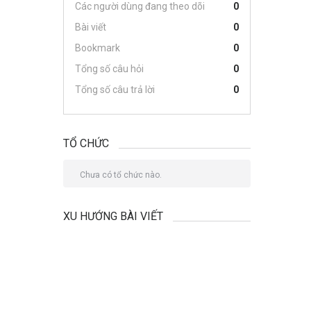
Các người dùng đang theo dõi
0
Bài viết
0
Bookmark
0
Tổng số câu hỏi
0
Tổng số câu trả lời
0
TỔ CHỨC
Chưa có tổ chức nào.
XU HƯỚNG BÀI VIẾT