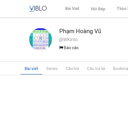
Bài Viết
Thảo 
Hỏi Đáp
Phạm Hoàng Vũ
@WKirito
Báo cáo
Bài viết
Series
Câu hỏi
Câu trả lời
Bookma