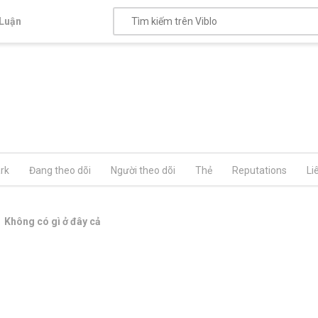
Luận
rk
Đang theo dõi
Người theo dõi
Thẻ
Reputations
Li
Không có gì ở đây cả