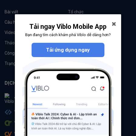
Bài viết
Tổ chức
Câu hỏi
Tags
Tải ngay Viblo Mobile App
Videos
Tác giả
Bạn đang tìm cách khám phá Viblo dễ dàng hơn?
Thảo luận
Đề xuất hệ thống
Tải ứng dụng ngay
Công cụ
Machine Learning
Trạng thái hệ thống
DỊCH VỤ
Viblo
Viblo Code
Viblo CTF
Viblo CV