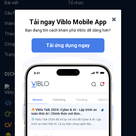
Bài viết
Tổ chức
Câu hỏi
Tags
Tải ngay Viblo Mobile App
Videos
Tác giả
Bạn đang tìm cách khám phá Viblo dễ dàng hơn?
Thảo luận
Đề xuất hệ thống
Công cụ
Machine Learning
Tải ứng dụng ngay
Trạng thái hệ thống
DỊCH VỤ
Viblo
Viblo Code
Viblo CTF
Viblo CV
Viblo Learning