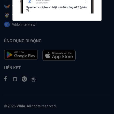
Viblo Partner
Viblo Battle
Viblo Interview
ỨNG DỤNG DI ĐỘNG
LIÊN KẾT
© 2026
Viblo
. All rights reserved.