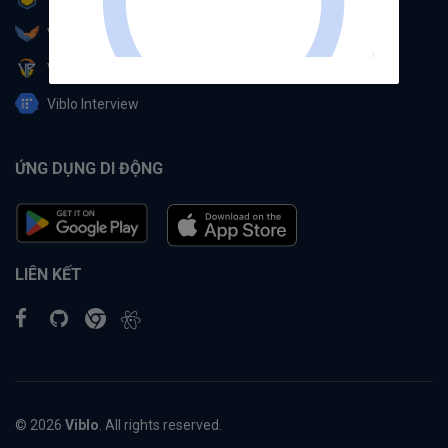
Viblo Partner
Viblo Battle
Viblo Interview
ỨNG DỤNG DI ĐỘNG
LIÊN KẾT
© 2026
Viblo
. All rights reserved.