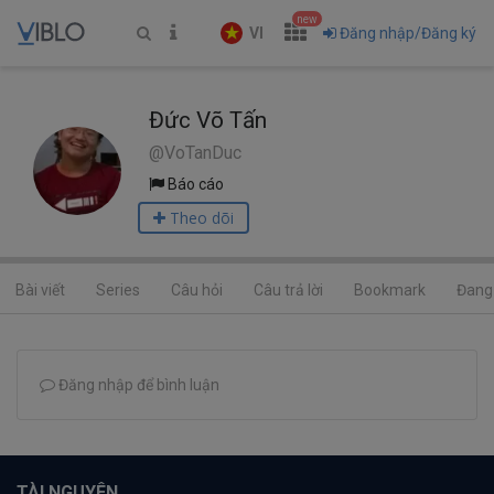
new
VI
Đăng nhập/Đăng ký
Đức Võ Tấn
@VoTanDuc
Báo cáo
Theo dõi
Bài viết
Series
Câu hỏi
Câu trả lời
Bookmark
Đang 
Đăng nhập để bình luận
TÀI NGUYÊN