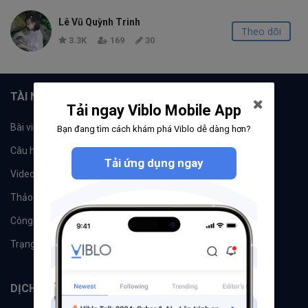
Lê Vũ Quỳnh Trinh
Theo dõi
3.3K
169
30
TÀI NGUYÊN
Tải ngay Viblo Mobile App
Bài viết
Tổ chức
Bạn đang tìm cách khám phá Viblo dễ dàng hơn?
Câu hỏi
Tags
Tải ứng dụng ngay
Videos
Tác giả
Thảo luận
Đề xuất hệ thống
Công cụ
Machine Learning
Trạng thái hệ thống
DỊCH VỤ