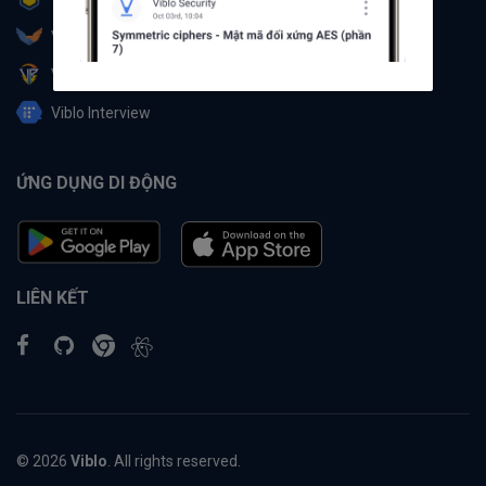
Viblo Partner
Viblo Battle
Viblo Interview
ỨNG DỤNG DI ĐỘNG
LIÊN KẾT
© 2026
Viblo
. All rights reserved.