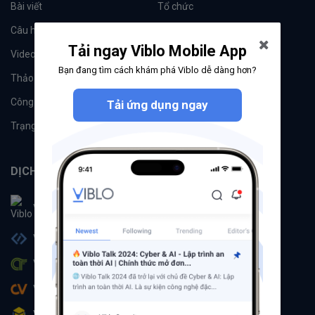
Bài viết
Tổ chức
Câu hỏi
Tags
Tải ngay Viblo Mobile App
Videos
Tác giả
Bạn đang tìm cách khám phá Viblo dễ dàng hơn?
Thảo luận
Đề xuất hệ thống
Công cụ
Machine Learning
Tải ứng dụng ngay
Trạng thái hệ thống
DỊCH VỤ
Viblo
Viblo Code
Viblo CTF
Viblo CV
Viblo Learning