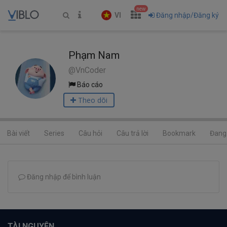
new
VI
Đăng nhập/Đăng ký
Phạm Nam
@VnCoder
Báo cáo
Theo dõi
Bài viết
Series
Câu hỏi
Câu trả lời
Bookmark
Đang 
Đăng nhập để bình luận
TÀI NGUYÊN