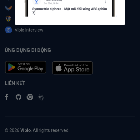
Viblo Partner
Viblo Battle
Viblo Interview
ỨNG DỤNG DI ĐỘNG
LIÊN KẾT
© 2026
Viblo
. All rights reserved.