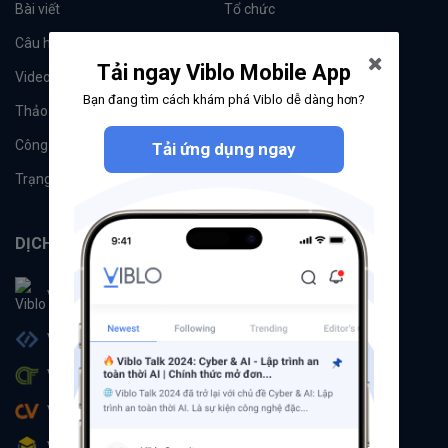
Bài viết
Tổ chức
Câu hỏi
Tags
Tải ngay Viblo Mobile App
Videos
Tác giả
Bạn đang tìm cách khám phá Viblo dễ dàng hơn?
Thảo luận
Đề xuất hệ thống
Công cụ
Machine Learning
Tải ứng dụng ngay
Trạng thái hệ thống
DỊCH VỤ
Viblo
Viblo Code
Viblo CTF
Viblo CV
Viblo Learning