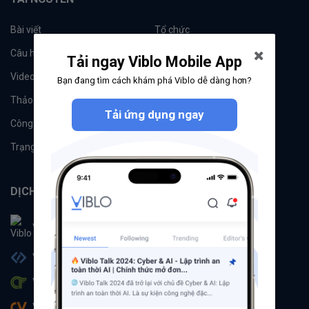
Bài viết
Tổ chức
Câu hỏi
Tags
Tải ngay Viblo Mobile App
Videos
Tác giả
Bạn đang tìm cách khám phá Viblo dễ dàng hơn?
Thảo luận
Đề xuất hệ thống
Tải ứng dụng ngay
Công cụ
Machine Learning
Trạng thái hệ thống
DỊCH VỤ
Viblo
Viblo Code
Viblo CTF
Viblo CV