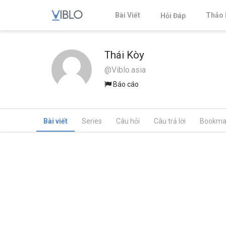
Bài Viết
Thảo 
Hỏi Đáp
Thái Kòy
@Viblo.asia
Báo cáo
Bài viết
Series
Câu hỏi
Câu trả lời
Bookma