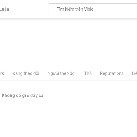
Luận
rk
Đang theo dõi
Người theo dõi
Thẻ
Reputations
Li
Không có gì ở đây cả