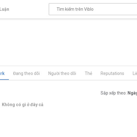
Luận
rk
Đang theo dõi
Người theo dõi
Thẻ
Reputations
Li
Sắp xếp theo:
Ngày
Không có gì ở đây cả