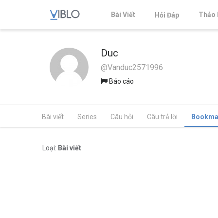
Bài Viết
Thảo 
Hỏi Đáp
Duc
@Vanduc2571996
Báo cáo
Bài viết
Series
Câu hỏi
Câu trả lời
Bookma
Loại:
Bài viết