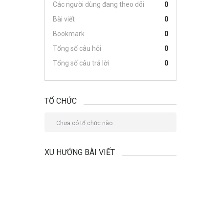
Các người dùng đang theo dõi
0
Bài viết
0
Bookmark
0
Tổng số câu hỏi
0
Tổng số câu trả lời
0
TỔ CHỨC
Chưa có tổ chức nào.
XU HƯỚNG BÀI VIẾT