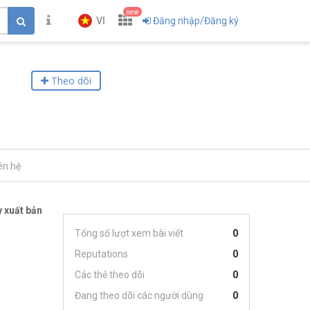
new
VI
Đăng nhập/Đăng ký
Theo dõi
ên hệ
 xuất bản
Tổng số lượt xem bài viết
0
Reputations
0
Các thẻ theo dõi
0
Đang theo dõi các người dùng
0