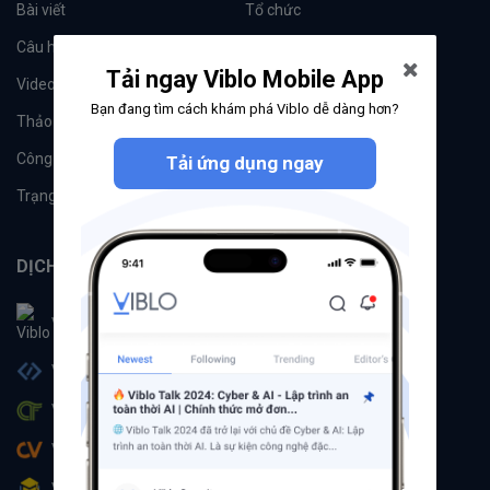
Bài viết
Tổ chức
Câu hỏi
Tags
Tải ngay Viblo Mobile App
Videos
Tác giả
Bạn đang tìm cách khám phá Viblo dễ dàng hơn?
Thảo luận
Đề xuất hệ thống
Công cụ
Machine Learning
Tải ứng dụng ngay
Trạng thái hệ thống
DỊCH VỤ
Viblo
Viblo Code
Viblo CTF
Viblo CV
Viblo Learning