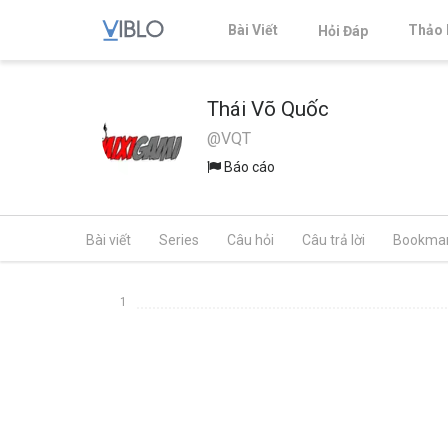
Bài Viết
Thảo 
Hỏi Đáp
Thái Võ Quốc
@VQT
Báo cáo
Bài viết
Series
Câu hỏi
Câu trả lời
Bookma
1