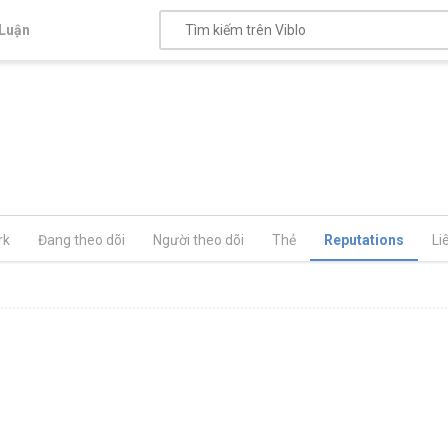
Luận
rk
Đang theo dõi
Người theo dõi
Thẻ
Reputations
Li